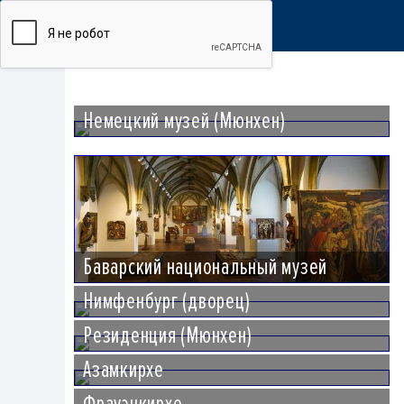
Немецкий музей (Мюнхен)
Баварский национальный музей
Нимфенбург (дворец)
Резиденция (Мюнхен)
Азамкирхе
Фрауэнкирхе