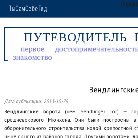
Справ
ТыСамСебеГид
ПУТЕВОДИТЕЛЬ
первое
достопримечательност
знакомство
Зендлингские
Дата публикации:
2013-10-26
Зендлингские ворота
(нем. Sendlinger Tor) — го
средневекового Мюнхена. Они были построены в
оборонительного строительства новой крепостной с
ныне одного из районов города. Другими воротами, 