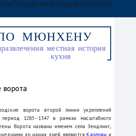
очник
Путеводители
Достопримечательности
 ПО МЮНХЕНУ
и
развлечения
местная
история
кухня
 ворота
родские ворота второй линии укреплений
 период 1285–1347 в рамках масштабного
тены. Ворота названы именем села Зендлинг,
дошедшими до наших дней, являются
Карловы
и