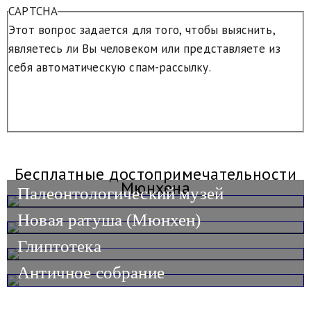
CAPTCHA
Этот вопрос задается для того, чтобы выяснить,
являетесь ли Вы человеком или представляете из
себя автоматическую спам-рассылку.
Бесплатные достопримечательности
Мюнхена
Палеонтологический музей
Новая ратуша (Мюнхен)
Глиптотека
Античное собрание