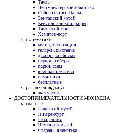
Тауэр
Вестминстерское аббатство
Собор святого Павла
Британский музей
Кенсингтонский дворец
Тауэрский мост
Хэмптон-корт
по тематике
музеи, экспозиции
галереи, выставки
дворцы, особняки
церкви, соборы
парки, сады
военная тематика
памятники
бесплатные
развлечения, досуг
экскурсии
ДОСТОПРИМЕЧАТЕЛЬНОСТИ МЮНХЕНА
главные
Баварский музей
Нимфенбург
Резиденция
Немецкий музей
Старая Пинакотека