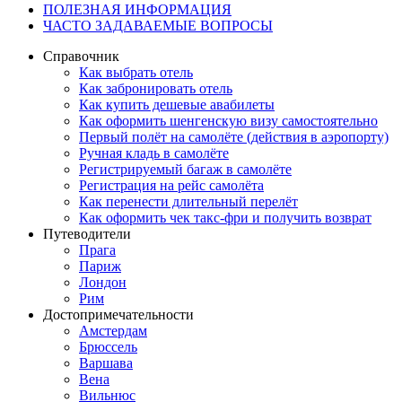
ПОЛЕЗНАЯ ИНФОРМАЦИЯ
ЧАСТО ЗАДАВАЕМЫЕ ВОПРОСЫ
Справочник
Как выбрать отель
Как забронировать отель
Как купить дешевые авабилеты
Как оформить шенгенскую визу самостоятельно
Первый полёт на самолёте (действия в аэропорту)
Ручная кладь в самолёте
Регистрируемый багаж в самолёте
Регистрация на рейс самолёта
Как перенести длительный перелёт
Как оформить чек такс-фри и получить возврат
Путеводители
Прага
Париж
Лондон
Рим
Достопримечательности
Амстердам
Брюссель
Варшава
Вена
Вильнюс