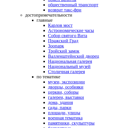
общественный транспорт
возврат такс-фри
достопримечательности
главные
Карлов мост
Астрономические часы
Собор святого Вита
Пражский Град
Зоопарк
Тройский замок
Валленштейнский дворец
Национальная галерея
Национальный музей
Столичная галерея
по тематике
музеи, экспозиции
дворцы, особняки
церкви, соборы
галереи, выставки
дома, здания
сады, парки
площади, улицы
военная тематика
памятники, скульптуры