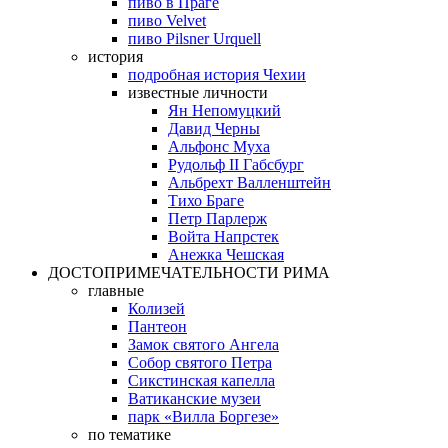
пиво в Праге
пиво Velvet
пиво Pilsner Urquell
история
подробная история Чехии
известные личности
Ян Непомуцкий
Давид Черны
Альфонс Муха
Рудольф II Габсбург
Альбрехт Валленштейн
Тихо Браге
Петр Парлерж
Войта Напрстек
Анежка Чешская
ДОСТОПРИМЕЧАТЕЛЬНОСТИ РИМА
главные
Колизей
Пантеон
Замок святого Ангела
Собор святого Петра
Сикстинская капелла
Ватиканские музеи
парк «Вилла Боргезе»
по тематике