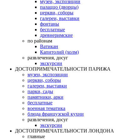
музеи, экспозиции
палаццо (дворцы)
церкви, соборы
галереи, выставки
фонтаны
бесплатные
древнеримские
по районам
Ватикан
Капитолий (холм)
развлечения, досуг
экскурсии
ДОСТОПРИМЕЧАТЕЛЬНОСТИ ПАРИЖА
музеи, экспозиции
церкви, соборы
галереи, выставки
парки, сады
памятники, арки
бесплатные
военная тематика
блюда французской кухни
развлечения, досуг
экскурсии
ДОСТОПРИМЕЧАТЕЛЬНОСТИ ЛОНДОНА
главные