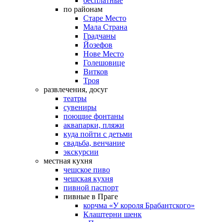
бесплатные
по районам
Старе Место
Мала Страна
Градчаны
Йозефов
Нове Место
Голешовице
Витков
Троя
развлечения, досуг
театры
сувениры
поющие фонтаны
аквапарки, пляжи
куда пойти с детьми
свадьба, венчание
экскурсии
местная кухня
чешское пиво
чешская кухня
пивной паспорт
пивные в Праге
корчма «У короля Брабантского»
Клаштерни шенк