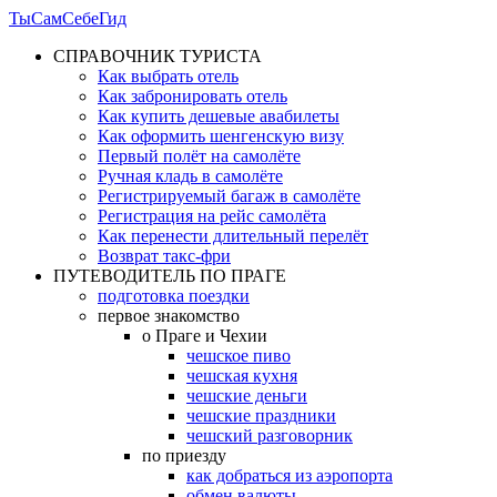
ТыСамСебеГид
СПРАВОЧНИК ТУРИСТА
Как выбрать отель
Как забронировать отель
Как купить дешевые авабилеты
Как оформить шенгенскую визу
Первый полёт на самолёте
Ручная кладь в самолёте
Регистрируемый багаж в самолёте
Регистрация на рейс самолёта
Как перенести длительный перелёт
Возврат такс-фри
ПУТЕВОДИТЕЛЬ ПО ПРАГЕ
подготовка поездки
первое знакомство
о Праге и Чехии
чешское пиво
чешская кухня
чешские деньги
чешские праздники
чешский разговорник
по приезду
как добраться из аэропорта
обмен валюты