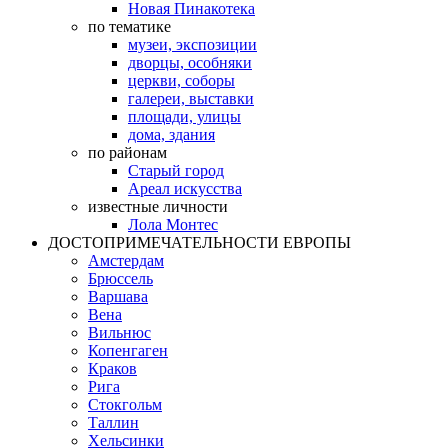
Новая Пинакотека
по тематике
музеи, экспозиции
дворцы, особняки
церкви, соборы
галереи, выставки
площади, улицы
дома, здания
по районам
Старый город
Ареал искусства
известные личности
Лола Монтес
ДОСТОПРИМЕЧАТЕЛЬНОСТИ ЕВРОПЫ
Амстердам
Брюссель
Варшава
Вена
Вильнюс
Копенгаген
Краков
Рига
Стокгольм
Таллин
Хельсинки