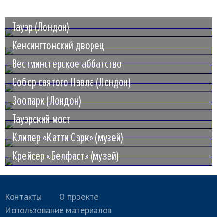
Тауэр (Лондон)
Кенсингтонский дворец
Вестминстерское аббатство
Собор святого Павла (Лондон)
Зоопарк (Лондон)
Тауэрский мост
Клипер «Катти Сарк» (музей)
Крейсер «Белфаст» (музей)
Контакты
О проекте
Использование материалов