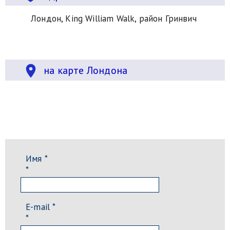
Лондон, King William Walk, район Гринвич
location_on
на карте Лондона
Имя *
*
E-mail *
*