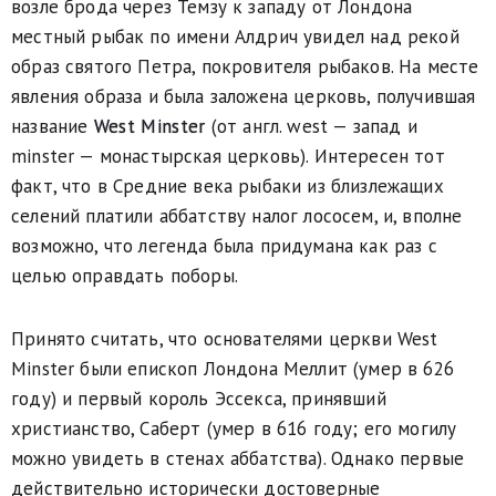
возле брода через Темзу к за­паду от Лондона
местный рыбак по имени Алдрич увидел над рекой
образ святого Петра, покровителя рыбаков. На месте
явления образа и была заложена церковь, получившая
название
West Minster
(от англ. west — запад и
minster — монастырская церковь). Интересен тот
факт, что в Средние века рыбаки из близлежащих
селений платили аббатству налог лососем, и, вполне
возможно, что легенда была придумана как раз с
целью оправдать поборы.
Принято считать, что основателями церкви West
Minster были епископ Лондона Меллит (умер в 626
году) и первый король Эссекса, принявший
христианство, Саберт (умер в 616 году; его могилу
можно увидеть в стенах аббатства). Однако первые
действительно исторически достоверные