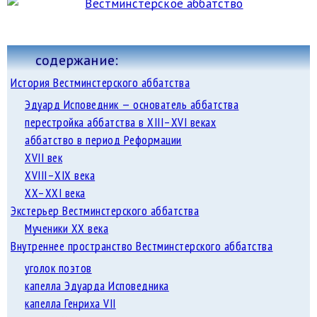
содержание:
История Вестминстерского аббатства
Эдуард Исповедник — основатель аббатства
перестройка аббатства в XIII–XVI веках
аббатство в период Реформации
XVII век
XVIII–XIX века
XX–XXI века
Экстерьер Вестминстерского аббатства
Мученики XX века
Внутреннее пространство Вестминстерского аббатства
уголок поэтов
капелла Эдуарда Исповедника
капелла Генриха VII