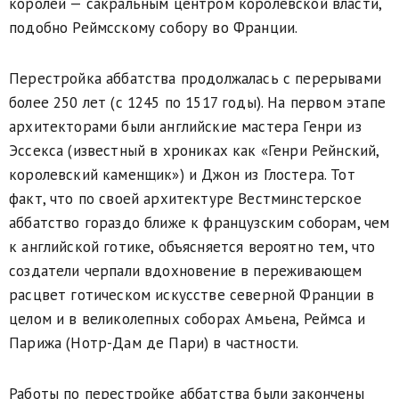
королей — сакральным центром королевской власти,
подобно Реймсскому собору во Франции.
Перестройка аббатства продолжалась с перерывами
более 250 лет (с 1245 по 1517 годы). На первом этапе
архитекторами были английские мастера Генри из
Эссекса (известный в хрониках как «Генри Рейн­ский,
королевский каменщик») и Джон из Глостера. Тот
факт, что по своей архитектуре Вестминстерское
аббатство гораздо ближе к французским соборам, чем
к английской готике, объясняется вероятно тем, что
создатели черпали вдохновение в переживающем
расцвет готическом искусстве северной Франции в
целом и в великолепных соборах Амьена, Реймса и
Парижа (Нотр-Дам де Пари) в частности.
Работы по перестройке аббатства были закончены