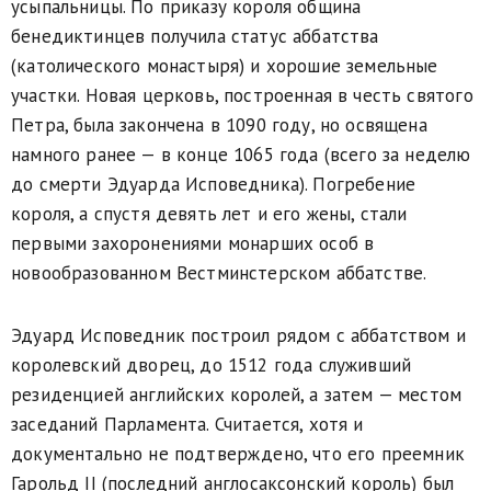
усыпальницы. По приказу короля община
бенедиктинцев получила статус аббатства
(католического монастыря) и хорошие земельные
участки. Новая церковь, построенная в честь святого
Петра, была закончена в 1090 году, но освящена
намного ранее — в конце 1065 года (всего за неделю
до смерти Эдуарда Исповедника). Погребение
короля, а спустя девять лет и его жены, стали
первыми захоронениями монарших особ в
новообразованном Вестминстерском аббатстве.
Эдуард Исповедник построил рядом с аббатством и
королевский дворец, до 1512 года служивший
резиденцией английских королей, а затем — мес­том
заседаний Парламента. Считается, хотя и
документально не подтверждено, что его преемник
Гарольд ІІ (последний англосаксонский король) был