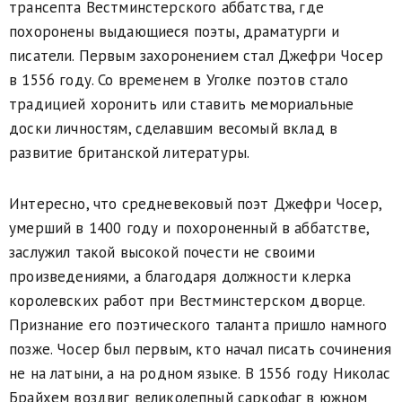
трансепта Вестминстерского аббатства, где
похоронены выдающиеся поэты, драматурги и
писатели. Первым захоронением стал Джефри Чосер
в 1556 году. Со временем в Уголке поэтов стало
традицией хоронить или ставить мемориальные
доски личностям, сделавшим весомый вклад в
развитие британской литературы.
Интересно, что средневековый поэт Джефри Чосер,
умерший в 1400 году и похороненный в аббатстве,
заслужил такой высокой почести не своими
произведениями, а благодаря должности клерка
королевских работ при Вестминстерском дворце.
Признание его поэтического таланта пришло намного
позже. Чосер был первым, кто начал писать сочинения
не на латыни, а на родном языке. В 1556 году Николас
Брайхем воздвиг великолепный саркофаг в южном