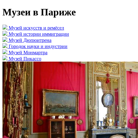
Музеи в Париже
Музей искусств и ремёсел
Музей истории иммиграции
Музей Дюпюитрена
Городок науки и индустрии
Музей Монмартра
Музей Пикассо