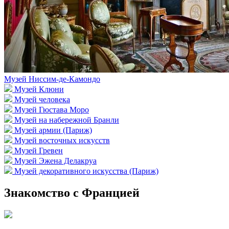
Музей Ниссим-де-Камондо
Музей Клюни
Музей человека
Музей Гюстава Моро
Музей на набережной Бранли
Музей армии (Париж)
Музей восточных искусств
Музей Гревен
Музей Эжена Делакруа
Музей декоративного искусства (Париж)
Знакомство с Францией