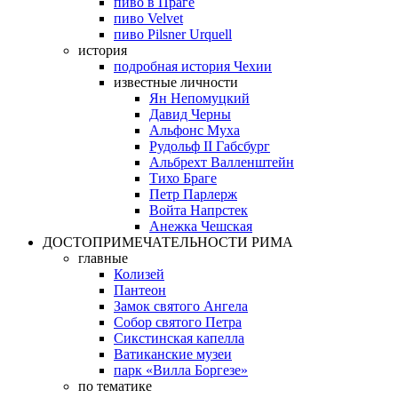
пиво в Праге
пиво Velvet
пиво Pilsner Urquell
история
подробная история Чехии
известные личности
Ян Непомуцкий
Давид Черны
Альфонс Муха
Рудольф II Габсбург
Альбрехт Валленштейн
Тихо Браге
Петр Парлерж
Войта Напрстек
Анежка Чешская
ДОСТОПРИМЕЧАТЕЛЬНОСТИ РИМА
главные
Колизей
Пантеон
Замок святого Ангела
Собор святого Петра
Сикстинская капелла
Ватиканские музеи
парк «Вилла Боргезе»
по тематике