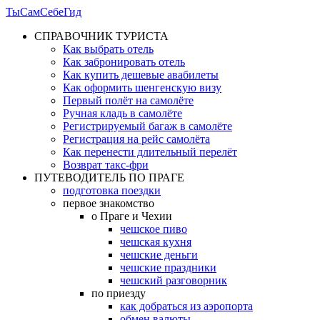
ТыСамСебеГид
СПРАВОЧНИК ТУРИСТА
Как выбрать отель
Как забронировать отель
Как купить дешевые авабилеты
Как оформить шенгенскую визу
Первый полёт на самолёте
Ручная кладь в самолёте
Регистрируемый багаж в самолёте
Регистрация на рейс самолёта
Как перенести длительный перелёт
Возврат такс-фри
ПУТЕВОДИТЕЛЬ ПО ПРАГЕ
подготовка поездки
первое знакомство
о Праге и Чехии
чешское пиво
чешская кухня
чешские деньги
чешские праздники
чешский разговорник
по приезду
как добраться из аэропорта
обмен валюты