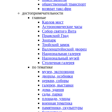
общественный транспорт
возврат такс-фри
достопримечательности
главные
Карлов мост
Астрономические часы
Собор святого Вита
Пражский Град
Зоопарк
Тройский замок
Валленштейнский дворец
Национальная галерея
Национальный музей
Столичная галерея
по тематике
музеи, экспозиции
дворцы, особняки
церкви, соборы
галереи, выставки
дома, здания
сады, парки
площади, улицы
военная тематика
памятники, скульптуры