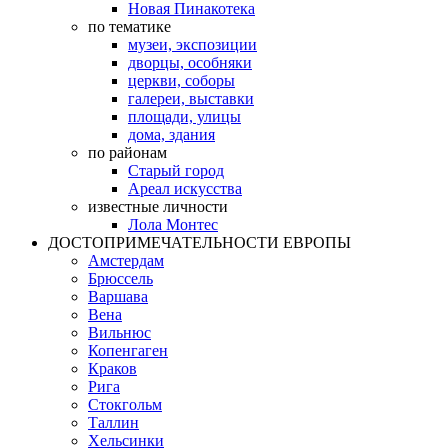
Новая Пинакотека
по тематике
музеи, экспозиции
дворцы, особняки
церкви, соборы
галереи, выставки
площади, улицы
дома, здания
по районам
Старый город
Ареал искусства
известные личности
Лола Монтес
ДОСТОПРИМЕЧАТЕЛЬНОСТИ ЕВРОПЫ
Амстердам
Брюссель
Варшава
Вена
Вильнюс
Копенгаген
Краков
Рига
Стокгольм
Таллин
Хельсинки