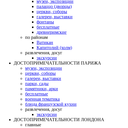
музеи, экспозиции
палаццо (дворцы)
церкви, соборы
галереи, выставки
фонтаны
бесплатные
древнеримские
по районам
Ватикан
Капитолий (холм)
развлечения, досуг
экскурсии
ДОСТОПРИМЕЧАТЕЛЬНОСТИ ПАРИЖА
музеи, экспозиции
церкви, соборы
галереи, выставки
парки, сады
памятники, арки
бесплатные
военная тематика
блюда французской кухни
развлечения, досуг
экскурсии
ДОСТОПРИМЕЧАТЕЛЬНОСТИ ЛОНДОНА
главные