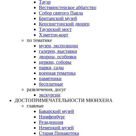
Тауэр
Вестминстерское аббатство
Собор святого Павла
Британский музей
Кенсингтонский дворец
Тауэрский мост
Хэмптон-корт
по тематике
музеи, экспозиции
галереи, выставки
дворцы, особняки
церкви, соборы
парки, сады
военная тематика
памятники
бесплатные
развлечения, досуг
экскурсии
ДОСТОПРИМЕЧАТЕЛЬНОСТИ МЮНХЕНА
главные
Баварский музей
Нимфенбург
Резиденция
Немецкий музей
Старая Пинакотека