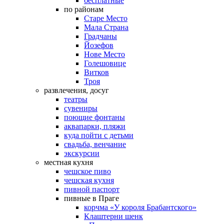
бесплатные
по районам
Старе Место
Мала Страна
Градчаны
Йозефов
Нове Место
Голешовице
Витков
Троя
развлечения, досуг
театры
сувениры
поющие фонтаны
аквапарки, пляжи
куда пойти с детьми
свадьба, венчание
экскурсии
местная кухня
чешское пиво
чешская кухня
пивной паспорт
пивные в Праге
корчма «У короля Брабантского»
Клаштерни шенк