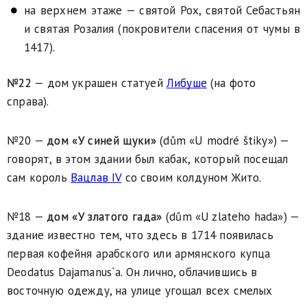
на верхнем этаже — святой Рох, святой Себастьян
и святая Розалия (покровители спасения от чумы в
1417).
№22
— дом украшен статуей
Либуше
(на фото
справа).
№20 —
дом «У синей щуки»
(dům «U modré štiky») —
говорят, в этом здании был кабак, который посещал
сам король
Вацлав IV
со своим колдуном Жито.
№18 —
дом «У златого гада»
(dům «U zlateho hada») —
здание известно тем, что здесь в 1714 появилась
первая кофейня арабского или армянского купца
Deodatus Dajamanus`а. Он лично, облачившись в
восточную одежду, на улице угощал всех смелых