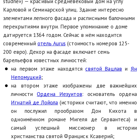
studně») — красивый средневековый дом на углу
Карловой и Семинарской улиц. Здание интересно
элементами лепного фасада и расписными балочными
перекрытиями внутри. Первое упоминание о доме
датируется 1364 годом. Сейчас в нём находится
современный
отель Aurus
(стоимость номеров 125-
200 евро). Декор на фасаде включает семь
барельефов известных личностей:
на первом этаже находятся
святой Вацлав
и
Ян
Непомуцкий
;
на втором этаже изображены две важнейших
личности
Ордена Иезуитов
: основатель ордена
Игнатий де Лойола
(историки считают, что именно
он послужил прообразом Дон Кихота в
одноимённом романе Мигеля де Сервантеса) и
самый успешный миссионер в истории
христианства святой Франциск Ксаверий;