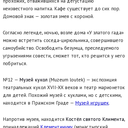
прохожих, отважившихся на дегустацию
неизвестного напитка. Кафе существует до сих пор.
Домовой знак — золотая змея с короной.
Согласно легенде, ночью, возле дома «У златого гада»
можно встретить соседа-цирюльника, совершившего
самоубийство. Освободить безумца, преследуемого
угрызениями совести, сможет тот, кто решится у него
побриться.
№12 —
Музей кукол
(Muzeum loutek) — экспозиция
театральных кукол XVII-XX веков и театр марионеток
для детей. Похожий музей с куклами, но с детскими,
находится в Пражском Граде —
Музей игрушек
.
Напротив музея, находится
Костёл святого Климента
,
принадлежащий
Клементинуму
(монастырский