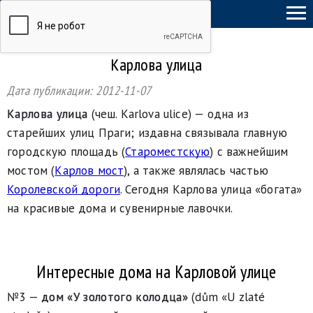
ТыСамСебеГид
Карлова улица
Дата публикации:
2012-11-07
Карлова улица
(чеш. Karlova ulice) — одна из
старейших улиц Праги; издавна связывала главную
городскую площадь (
Староместскую
) с важнейшим
мостом (
Карлов мост
), а также являлась частью
Королевской дороги
. Сегодня Карлова улица «богата»
на красивые дома и сувенирные лавочки.
Интересные дома на Карловой улице
№3 —
дом «У золотого колодца»
(dům «U zlaté